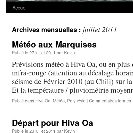
Accueil
juillet 2011
Archives mensuelles :
Météo aux Marquises
Publié le
27 juillet 2011
par
Kevin
Prévisions météo à Hiva Oa, ou en plus d
infra-rouge (attention au décalage horair
séisme de Février 2010 (au Chili) sur la
Et la température / pluviométrie moyenn
Publié dans
Hiva Oa
,
Météo
,
Polynésie
|
Commentaires fermés
Départ pour Hiva Oa
Publié le
23 juillet 2011
par
Kevin