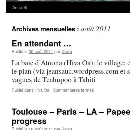
Accueil
août 2011
Archives mensuelles :
En attendant …
Publié le
20 août 2011
par
Kevin
La baie d’Atuona (Hiva Oa): le village: e
le plan (via jeansauc.wordpress.com et 
vagues de Teahupoo à Tahiti
Publié dans
Hiva Oa
|
Commentaires fermés
Toulouse – Paris – LA – Papeete
progress
Publié le
18 août 2011
par
Kevin