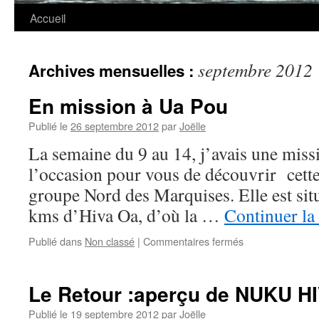
Accueil
septembre 2012
Archives mensuelles :
En mission à Ua Pou
Publié le
26 septembre 2012
par
Joëlle
La semaine du 9 au 14, j’avais une miss
l’occasion pour vous de découvrir cette î
groupe Nord des Marquises. Elle est sit
kms d’Hiva Oa, d’où la …
Continuer la
Publié dans
Non classé
|
Commentaires fermés
Le Retour :aperçu de NUKU H
Publié le
19 septembre 2012
par
Joëlle